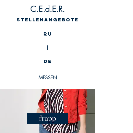
C.E.d.E.R.
Stellenangebote
RU
|
DE
MESSEN