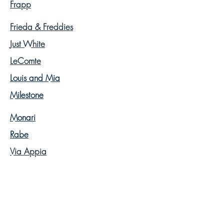
Frapp
Frieda & Freddies
Just White
LeComte
Louis and Mia
Milestone
Monari
Rabe
Via Appia
Via Appia Due
You.
МУЖСКИЕ КОЛЛЕКЦИИ
Calamar