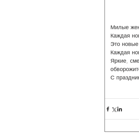
Милые же
Каждая но
Это новые
Каждая нов
Яркие, см
обворожит
С праздни