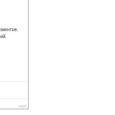
оментов,
ий,