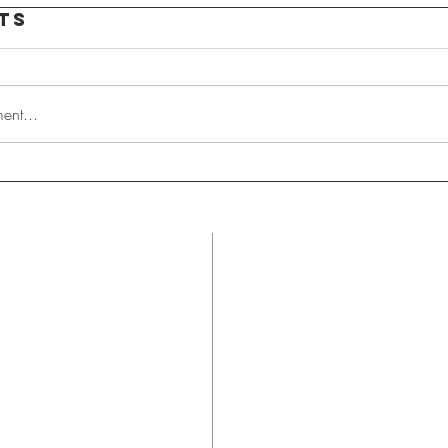
ts
ent...
S
Contact U
kontakt@ceder-gmbh.de
Tel.
+49 33056 410 00